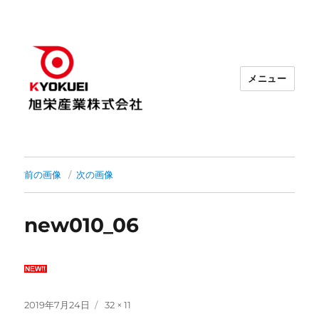
メニュー
前の画像
次の画像
new010_06
投
2019年7月24日
フ
32 × 11