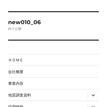
稿
ル
日:
サ
イ
ズ
投
new010_06
稿
内で公開
ナ
ビ
ゲ
ＨＯＭＥ
ー
会社概要
シ
事業内容
ョ
サ
地質調査資料
ン
ブ
メ
ニ
サ
採用情報