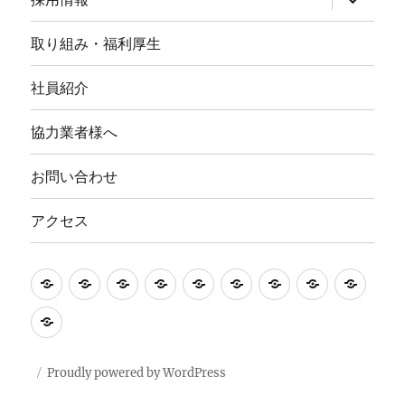
ュ
ブ
ー
メ
を
ニ
取り組み・福利厚生
展
ュ
開
ー
を
社員紹介
展
開
協力業者様へ
お問い合わせ
アクセス
Ｈ
会
事
地
採
取
社
協
お
Ｏ
社
業
質
用
り
員
力
問
ア
Ｍ
概
内
調
情
組
紹
業
い
ク
Ｅ
要
容
査
報
み・
介
者
合
セ
Proudly powered by WordPress
資
福
様
わ
ス