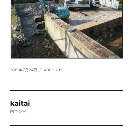
投
2019年7月24日
フ
400 × 299
稿
ル
日:
サ
イ
ズ
投
kaitai
稿
内で公開
ナ