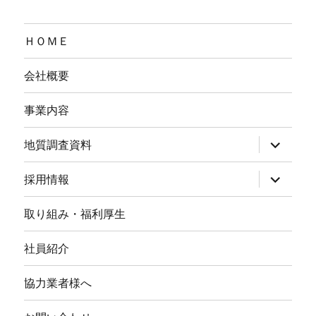
ビ
ゲ
ＨＯＭＥ
ー
会社概要
シ
事業内容
ョ
サ
地質調査資料
ン
ブ
メ
ニ
サ
採用情報
ュ
ブ
ー
メ
を
ニ
取り組み・福利厚生
展
ュ
開
ー
を
社員紹介
展
開
協力業者様へ